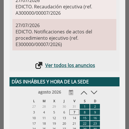
27/07/2026
EDICTO. Recaudación ejecutiva (ref.
A300000/00007/2026
27/07/2026
EDICTO. Notificaciones de actos del
procedimiento ejecutivo (ref.
E300000/00007/2026)
Ver todos los anuncios
DÍAS INHÁBILES Y HORA DE LA SEDE
agosto 2026
L
M
X
J
V
S
D
27
28
29
30
31
1
2
3
4
5
6
7
8
9
10
11
12
13
14
15
16
17
18
19
20
21
22
23
24
25
26
27
28
29
30